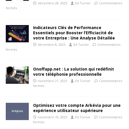
décembre 28, 2025
Ed Turner
Commentaires
fermés
Indicateurs Clés de Performance
Essentiels pour Booster l’Efficiacité de
votre Entreprise : Une Analyse Détailée
décembre 8, 2025
Ed Turner
Commentaires
fermés
Onoffapp.net : La solution qui redéfinit
votre téléphonie professionnelle
novembre 21, 2025
Ed Turner
Commentaires
fermés
Optimisez votre compte Arkévia pour une
expérience utilisateur supérieure
novembre 19, 2025
Ed Turner
Commentaires
fermés