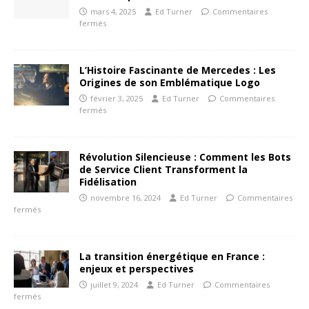
mars 4, 2025
Ed Turner
Commentaires
fermés
L’Histoire Fascinante de Mercedes : Les
Origines de son Emblématique Logo
février 3, 2025
Ed Turner
Commentaires
fermés
Révolution Silencieuse : Comment les Bots
de Service Client Transforment la
Fidélisation
novembre 16, 2024
Ed Turner
Commentaires
fermés
La transition énergétique en France :
enjeux et perspectives
juillet 9, 2024
Ed Turner
Commentaires
fermés