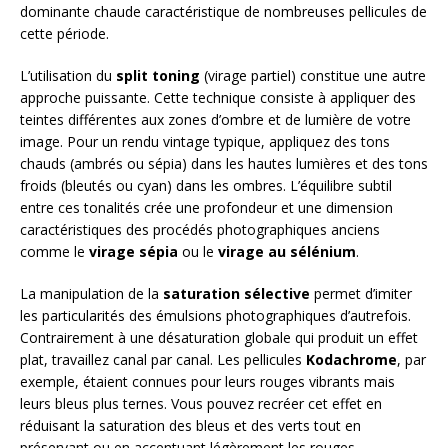
dominante chaude caractéristique de nombreuses pellicules de
cette période.
L’utilisation du
split toning
(virage partiel) constitue une autre
approche puissante. Cette technique consiste à appliquer des
teintes différentes aux zones d’ombre et de lumière de votre
image. Pour un rendu vintage typique, appliquez des tons
chauds (ambrés ou sépia) dans les hautes lumières et des tons
froids (bleutés ou cyan) dans les ombres. L’équilibre subtil
entre ces tonalités crée une profondeur et une dimension
caractéristiques des procédés photographiques anciens
comme le
virage sépia
ou le
virage au sélénium
.
La manipulation de la
saturation sélective
permet d’imiter
les particularités des émulsions photographiques d’autrefois.
Contrairement à une désaturation globale qui produit un effet
plat, travaillez canal par canal. Les pellicules
Kodachrome
, par
exemple, étaient connues pour leurs rouges vibrants mais
leurs bleus plus ternes. Vous pouvez recréer cet effet en
réduisant la saturation des bleus et des verts tout en
préservant ou en accentuant légèrement les rouges.