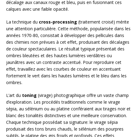
décalage aux canaux rouge et bleu, puis en fusionnant ces
calques avec une faible opacité.
La technique du
cross-processing
(traitement croisé) mérite
une attention particulière. Cette méthode, popularisée dans les
années 1970-80, consistait à développer des pellicules dans
des chimies non prévues à cet effet, produisant des décalages
de couleur spectaculaires. Le résultat typique présentait des
ombres bleutées et des hautes lumières verdâtres ou
jaunâtres avec un contraste accentué. Pour reproduire cet
effet, travaillez avec les courbes de couleur en accentuant
fortement le vert dans les hautes lumières et le bleu dans les
ombres.
L’art du
toning
(virage) photographique offre un vaste champ
d’exploration. Les procédés traditionnels comme le virage
sépia, au sélénium ou au platine conféraient aux tirages noir et
blanc des tonalités distinctives et une meilleure conservation.
Chaque technique possédait sa signature: le virage sépia
produisait des tons bruns chauds, le sélénium des pourpres
subtils, le platine des gris froids et profonds. Ces effets