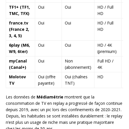
TF1+ (TF1,
Oui
Oui
HD / Full
7 
TMC, TFX)
HD
france.tv
Oui
Oui
HD / Full
30
(France 2,
HD
3, 4, 5)
6play (M6,
Oui
Oui
HD / 4K
7 
W9, 6ter)
(premium)
myCanal
Oui
Non
Full HD /
Va
(Canal+)
(abonnement)
4K
se
Molotov
Oui (offre
Oui (chaînes
HD
3 
TV
payante)
TNT)
Les données de
Médiamétrie
montrent que la
consommation de TV en replay a progressé de façon continue
depuis 2019, avec un pic lors des confinements de 2020-2021.
Depuis, les habitudes se sont installées durablement : le replay
n’est plus un usage de niche mais une pratique majoritaire
chez les moins de 50 ans.