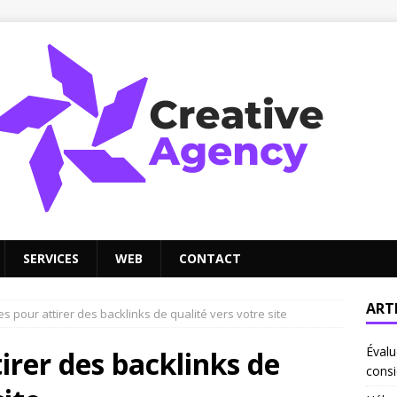
SERVICES
WEB
CONTACT
ART
es pour attirer des backlinks de qualité vers votre site
Évalu
irer des backlinks de
consi