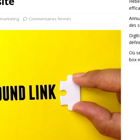
site
Héber
effic
Annua
marketing
Commentaires fermés
des s
Digit
défini
Où se
box i