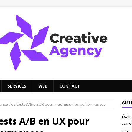
SERVICES
WEB
CONTACT
ART
tance des tests A/B en UX pour maximiser les performances
Évalu
ests A/B en UX pour
consi