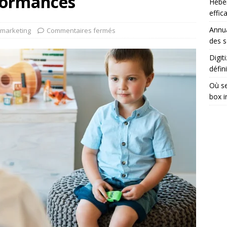
formances
Héber
effic
Annua
marketing
Commentaires fermés
des s
Digit
défini
Où se
box i