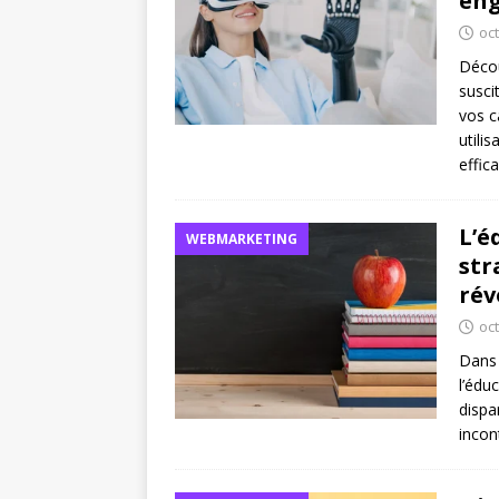
en
oc
Décou
susci
vos c
utili
effica
L’é
WEBMARKETING
str
rév
oc
Dans 
l’édu
dispa
incon