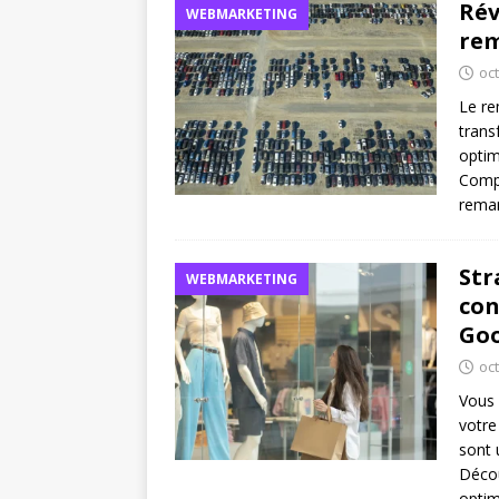
Rév
WEBMARKETING
rem
oc
Le re
trans
optim
Comp
remar
Str
WEBMARKETING
con
Goo
oc
Vous 
votre
sont 
Décou
optim