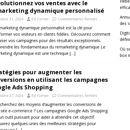
Héber
olutionnez vos ventes avec le
effic
arketing dynamique personnalisé
Annua
tobre 31, 2024
Ed Turner
Commentaires fermés
des s
marketing dynamique personnalisé est la clé pour
Digit
former vos visiteurs en clients fidèles. Découvrez comment
défini
iser vos campagnes pour des résultats exceptionnels.
rendre les fondamentaux du remarketing dynamique Le
Où se
keting dynamique est une technique
[…]
box i
atégies pour augmenter les
versions en utilisant les campagnes
gle Ads Shopping
tobre 27, 2024
Ed Turner
Commentaires fermés
cherchez des moyens d’augmenter les conversions de
 site e-commerce ? Les campagnes Google Ads Shopping
un outil puissant pour aider à atteindre cet objectif.
vrez quelques-unes des meilleures stratégies pour
iser vos
[…]