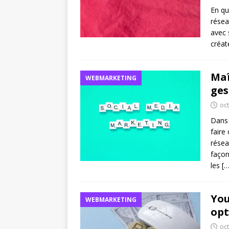
En qu
résea
avec 
créat
Maî
WEBMARKETING
ges
oc
Dans 
faire
résea
façon
les
[…
You
WEBMARKETING
opt
oc