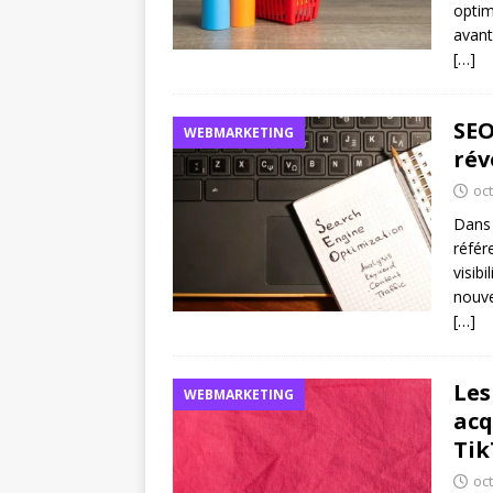
optim
avant
[…]
SEO
WEBMARKETING
rév
oc
Dans 
référ
visib
nouve
[…]
Les
WEBMARKETING
acq
Tik
oc