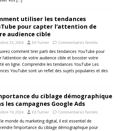
ment utiliser les tendances
Tube pour capter l’attention de
re audience cible
tobre 23, 2024
Ed Turner
Commentaires fermés
vrez comment tirer parti des tendances YouTube pour
r l’attention de votre audience cible et booster votre
ilité en ligne. Comprendre les tendances YouTube Les
nces YouTube sont un reflet des sujets populaires et des
mportance du ciblage démographique
s les campagnes Google Ads
tobre 19, 2024
Ed Turner
Commentaires fermés
le monde du marketing digital, il est essentiel de
endre l’importance du ciblage démographique pour