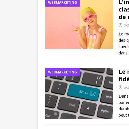
L’i
WEBMARKETING
cla
de 
oc
Le mo
des q
savoi
dans 
Le 
WEBMARKETING
fid
oc
Dans 
par e
durab
peut 