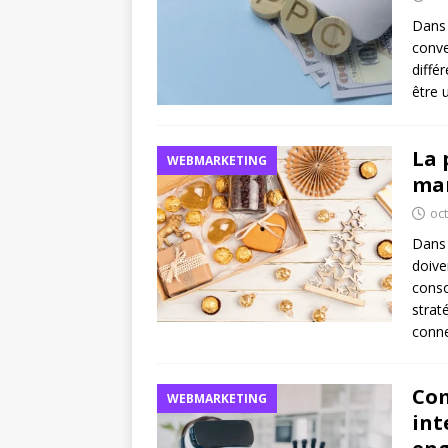
Dans 
conve
diffé
être 
La 
WEBMARKETING
mar
oc
Dans 
doive
cons
strat
conne
Com
WEBMARKETING
int