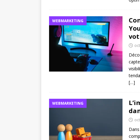
Com
WEBMARKETING
You
vot
oc
Décou
capte
visib
tenda
[…]
L’i
WEBMARKETING
dan
oc
Dans 
compr