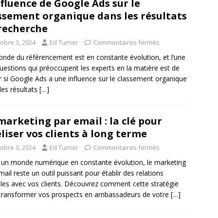
nfluence de Google Ads sur le
ssement organique dans les résultats
recherche
tobre 3, 2024
Ed Turner
Commentaires fermés
nde du référencement est en constante évolution, et l’une
uestions qui préoccupent les experts en la matière est de
r si Google Ads a une influence sur le classement organique
les résultats
[…]
marketing par email : la clé pour
éliser vos clients à long terme
tobre 3, 2024
Ed Turner
Commentaires fermés
un monde numérique en constante évolution, le marketing
mail reste un outil puissant pour établir des relations
les avec vos clients. Découvrez comment cette stratégie
transformer vos prospects en ambassadeurs de votre
[…]