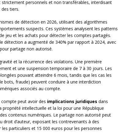
 strictement personnels et non transférables, interdisant
des tiers.
smes de détection en 2026, utilisant des algorithmes
s comportements suspects. Ces systèmes analysent les patterns
 de jeu et les achats pour détecter les comptes partagés.
 de détection a augmenté de 340% par rapport à 2024, avec
 pour partage non autorisé.
gravité et la récurrence des violations. Une première
sement et une suspension temporaire de 7 à 30 jours. Les
olongées pouvant atteindre 6 mois, tandis que les cas les
de bots, fraude) peuvent conduire à une interdiction
umériques associés au compte.
e compte peut avoir des
implications juridiques
dans
a propriété intellectuelle et la loi pour une République
n des contenus numériques. Le partage non autorisé peut
du droit d’auteur, exposant les contrevenants à des
les particuliers et 15 000 euros pour les personnes