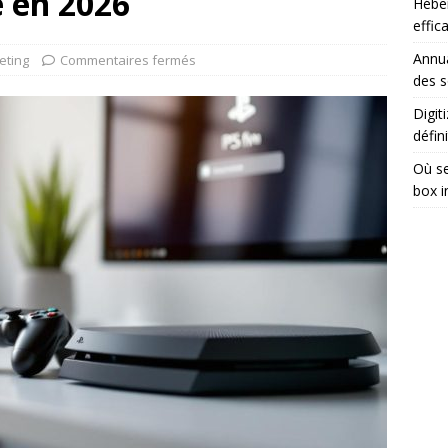
e en 2026
Héber
effic
Annua
ting
Commentaires fermés
des s
Digit
défini
Où se
box i