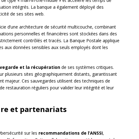
 de type « man-in-the-middle » et accélère les temps de
ation intégrés. La banque a également déployé des
ticité de ses sites web.
cie d’une architecture de sécurité multicouche, combinant
rmations personnelles et financières sont stockées dans des
trictement contrôlés et tracés. La Banque Postale applique
accès aux données sensibles aux seuls employés dont les
vegarde et la récupération
de ses systèmes critiques.
ur plusieurs sites géographiquement distants, garantissant
ent majeur. Ces sauvegardes utilisent des techniques de
e restauration réguliers pour valider leur intégrité et leur
e et partenariats
bersécurité sur les
recommandations de l’ANSSI
,