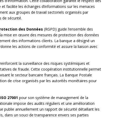
s d’Information. Cette collaboration garantit le respect des
 et facilite les échanges d’informations sur les menaces
ment aux groupes de travail sectoriels organisés par
 de sécurité.
Protection des Données
(RGPD) guide l’ensemble des
se la mise en œuvre des mesures de protection des données
itement des informations clients. La banque a désigné un
donne les actions de conformité et assure la liaison avec
renforcent la surveillance des risques systémiques et
entatives de fraude. Cette coopération institutionnelle permet
sant le secteur bancaire français. La Banque Postale
ion de crise organisés par les autorités monétaires pour
 ISO 27001
pour son système de management de la
ationale impose des audits réguliers et une amélioration
e publie annuellement un rapport de sécurité détaillant les
tés, dans un souci de transparence envers ses parties