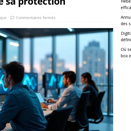
e sa protection
Héber
effic
Annua
ique
Commentaires fermés
des s
Digit
défini
Où se
box i