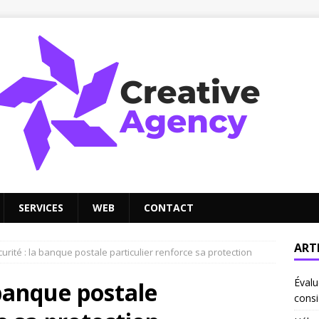
SERVICES
WEB
CONTACT
ART
rité : la banque postale particulier renforce sa protection
Évalu
 banque postale
consi